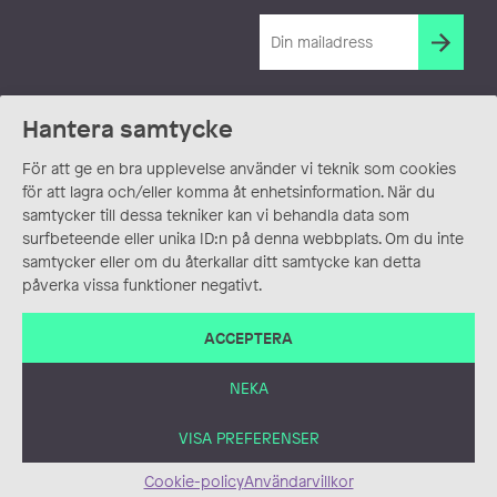
Hantera samtycke
För att ge en bra upplevelse använder vi teknik som cookies
för att lagra och/eller komma åt enhetsinformation. När du
samtycker till dessa tekniker kan vi behandla data som
surfbeteende eller unika ID:n på denna webbplats. Om du inte
samtycker eller om du återkallar ditt samtycke kan detta
påverka vissa funktioner negativt.
ACCEPTERA
NEKA
VISA PREFERENSER
Cookie-policy
Användarvillkor
ANVÄNDARVILLKOR