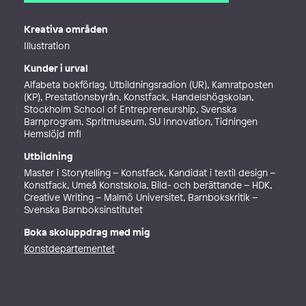
E-post
ahlin.karin@gmail.com
Telefon
Kreativa områden
Webb
http://www.fabulera.se
Illustration
Kunder i urval
Alfabeta bokförlag, Utbildningsradion (UR), Kamratposten
(KP), Prestationsbyrån, Konstfack, Handelshögskolan,
Stockholm School of Entrepreneurship, Svenska
Barnprogram, Spritmuseum, SU Innovation, Tidningen
Hemslöjd mfl
Utbildning
Master i Storytelling – Konstfack, Kandidat i textil design –
Konstfack, Umeå Konstskola, Bild- och berättande – HDK,
Creative Writing – Malmö Universitet, Barnbokskritik –
Svenska Barnboksinstitutet
Boka skoluppdrag med mig
Konstdepartementet