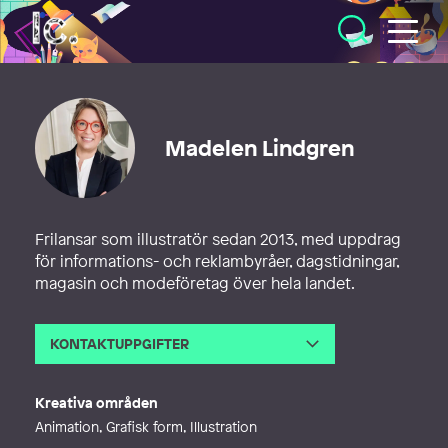
Illustratörcentrum
Madelen Lindgren
Frilansar som illustratör sedan 2013, med uppdrag
för informations- och reklambyråer, dagstidningar,
magasin och modeföretag över hela landet.
KONTAKTUPPGIFTER
E-post
madelen@madebylen.com
Webb
https://madebylen.com
Kreativa områden
Animation, Grafisk form, Illustration