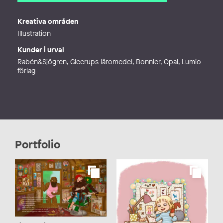
E-post
mayasan.maria@gmail.com
Webb
http://mayasan.se
Kreativa områden
Illustration
Kunder i urval
Rabén&Sjögren, Gleerups läromedel, Bonnier, Opal, Lumio
förlag
Portfolio