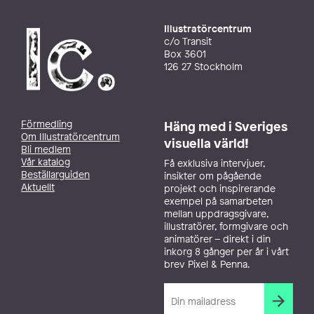
Illustratörcentrum
c/o Transit
Box 3601
126 27 Stockholm
Förmedling
Häng med i Sveriges
Om Illustratörcentrum
visuella värld!
Bli medlem
Vår katalog
Få exklusiva intervjuer,
Beställarguiden
insikter om pågående
Aktuellt
projekt och inspirerande
exempel på samarbeten
mellan uppdragsgivare,
illustratörer, formgivare och
animatörer – direkt i din
inkorg 8 gånger per år i vårt
brev Pixel & Penna.