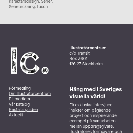
Karaktärsdesign, Serier,
Serieteckning, Tusch
Illustratörcentrum
c/o Transit
Box 3601
126 27 Stockholm
Förmedling
Häng med i Sveriges
Om Illustratörcentrum
visuella värld!
Bli medlem
Vår katalog
Få exklusiva intervjuer,
Beställarguiden
insikter om pågående
Aktuellt
projekt och inspirerande
exempel på samarbeten
mellan uppdragsgivare,
illustratörer, formgivare och