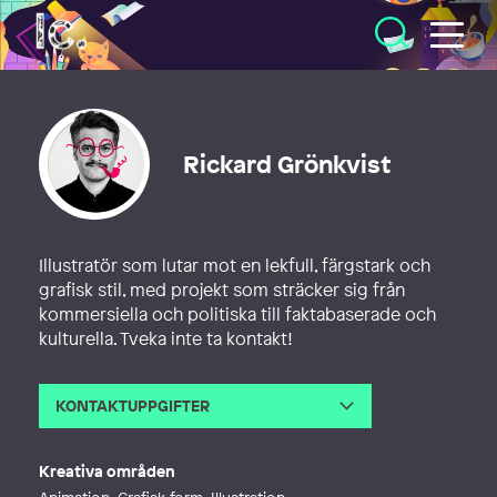
Illustratörcentrum
Rickard Grönkvist
Illustratör som lutar mot en lekfull, färgstark och
grafisk stil, med projekt som sträcker sig från
kommersiella och politiska till faktabaserade och
kulturella. Tveka inte ta kontakt!
KONTAKTUPPGIFTER
E-post
rickard.gronkvist@gmail.com
Webb
https://www.behance.net/rickardgr
Kreativa områden
onkvist