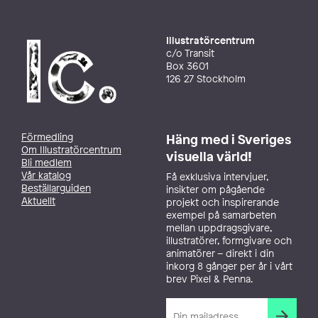
Illustratörcentrum
c/o Transit
Box 3601
126 27 Stockholm
Förmedling
Häng med i Sveriges
Om Illustratörcentrum
visuella värld!
Bli medlem
Vår katalog
Få exklusiva intervjuer,
Beställarguiden
insikter om pågående
Aktuellt
projekt och inspirerande
exempel på samarbeten
mellan uppdragsgivare,
illustratörer, formgivare och
animatörer – direkt i din
inkorg 8 gånger per år i vårt
brev Pixel & Penna.