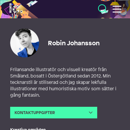
Illustratörcentrum
Robin Johansson
Frilansande illustratör och visuell kreatör från
Småland, bosatt i Östergötland sedan 2012. Min
tecknarstil är stiliserad och jag skapar lekfulla
illustrationer med humoristiska motiv som sätter i
gång fantasin.
KONTAKTUPPGIFTER
E-post
hello@robin-johansson.se
Webb
https://robin-johansson.se
Kreativa områden