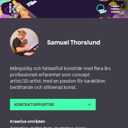
Illustratörcentrum
Samuel Thorslund
Mångsidig och fantasifull konstnär med flera års
professionell erfarenhet som concept
artist/2D‑artist, med en passion för karaktärer,
berättande och stiliserad konst.
KONTAKTUPPGIFTER
E-post
samuelthorslund@pm.me
Webb
https://samuelthorslund.artstation.
Kreativa områden
com/