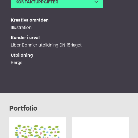
KONTAKTUPPGIFTER
E-post
ulla-stina@illustrerar.se
Webb
http://ulla-stina.se
Kreativa områden
Illustration
Kunder i urval
Liber Bonnier utbildning DN förlaget
Utbildning
Bergs
Portfolio