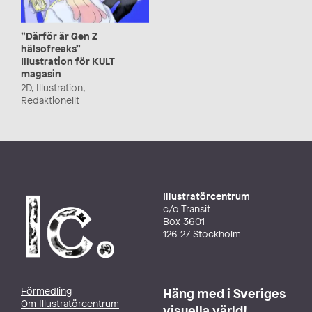
”Därför är Gen Z
hälsofreaks”
Illustration för KULT
magasin
2D, Illustration,
Redaktionellt
Illustratörcentrum
c/o Transit
Box 3601
126 27 Stockholm
Förmedling
Häng med i Sveriges
Om Illustratörcentrum
visuella värld!