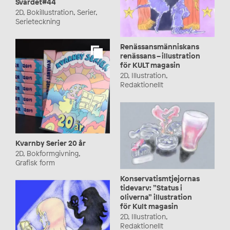
Svärdet#44
2D, Bokillustration, Serier,
Serieteckning
Renässansmänniskans
renässans – illustration
för KULT magasin
2D, Illustration,
Redaktionellt
Kvarnby Serier 20 år
2D, Bokformgivning,
Grafisk form
Konservatismtjejornas
tidevarv: ”Status i
oliverna” illustration
för Kult magasin
2D, Illustration,
Redaktionellt