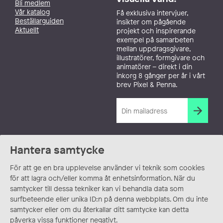
Bli medlem
Vår katalog
Få exklusiva intervjuer,
Beställarguiden
insikter om pågående
Aktuellt
projekt och inspirerande
exempel på samarbeten
mellan uppdragsgivare,
illustratörer, formgivare och
animatörer – direkt i din
inkorg 8 gånger per år i vårt
brev Pixel & Penna.
Hantera samtycke
För att ge en bra upplevelse använder vi teknik som cookies
för att lagra och/eller komma åt enhetsinformation. När du
samtycker till dessa tekniker kan vi behandla data som
surfbeteende eller unika ID:n på denna webbplats. Om du inte
samtycker eller om du återkallar ditt samtycke kan detta
påverka vissa funktioner negativt.