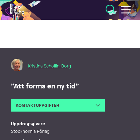
Illustratörcentrum
Kristina Schollin-Borg
”Att forma en ny tid”
KONTAKTUPPGIFTER
E-post
kristina@ksbdesign.se
Webb
http://ksbdesign.se
Uppdragsgivare
Stockholmia Förlag