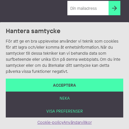
Hantera samtycke
För att ge en bra upplevelse använder vi teknik som cookies
för att lagra och/eller komma åt enhetsinformation. När du
samtycker till dessa tekniker kan vi behandla data som
surfbeteende eller unika ID:n på denna webbplats. Om du inte
samtycker eller om du återkallar ditt samtycke kan detta
påverka vissa funktioner negativt.
ACCEPTERA
NEKA
VISA PREFERENSER
Cookie-policy
Användarvillkor
ANVÄNDARVILLKOR