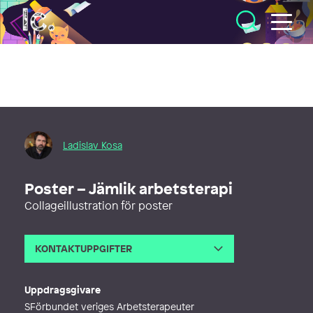
Illustratörcentrum
Ladislav Kosa
Poster – Jämlik arbetsterapi
Collageillustration för poster
KONTAKTUPPGIFTER
E-post
info@mrkosa.com
Webb
https://www.assemblage.se
Uppdragsgivare
SFörbundet veriges Arbetsterapeuter