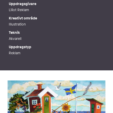
Webb
http://www.laolsson.se/index.html
Uppdragsgivare
Liliot Reklam
Kreativt område
Illustration
Teknik
Akvarell
Uppdragstyp
Reklam