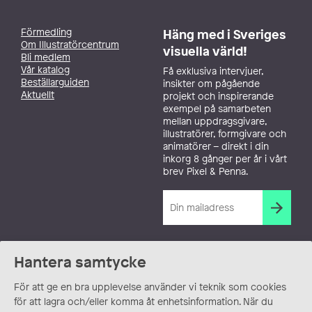
Förmedling
Häng med i Sveriges
Om Illustratörcentrum
visuella värld!
Bli medlem
Vår katalog
Få exklusiva intervjuer,
Beställarguiden
insikter om pågående
Aktuellt
projekt och inspirerande
exempel på samarbeten
mellan uppdragsgivare,
illustratörer, formgivare och
animatörer – direkt i din
inkorg 8 gånger per år i vårt
brev Pixel & Penna.
Hantera samtycke
För att ge en bra upplevelse använder vi teknik som cookies
för att lagra och/eller komma åt enhetsinformation. När du