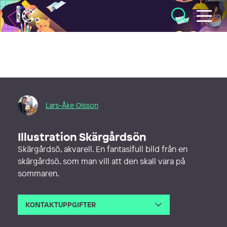
Illustratörcentrum
Lars-Åke Olsson
Illustration Skärgårdsön
Skärgårdsö, akvarell. En fantasifull bild från en
skärgårdsö, som man vill att den skall vara på
sommaren.
KONTAKTUPPGIFTER
E-post
safflekonst@telia.com