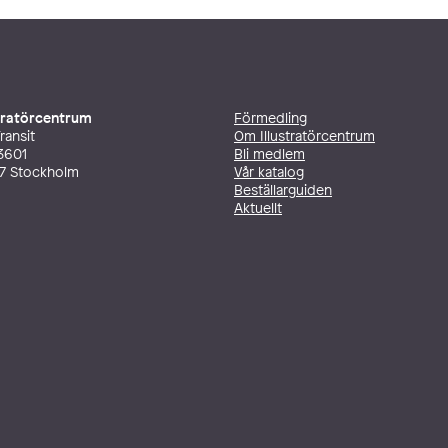
stratörcentrum
Förmedling
ransit
Om Illustratörcentrum
3601
Bli medlem
27 Stockholm
Vår katalog
Beställarguiden
Aktuellt