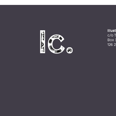
Illu
c/o T
Box 
126 