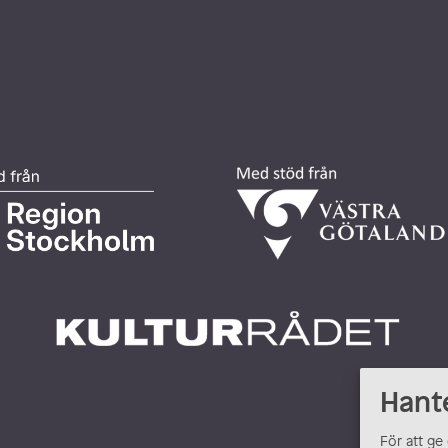
Hant
För att ge