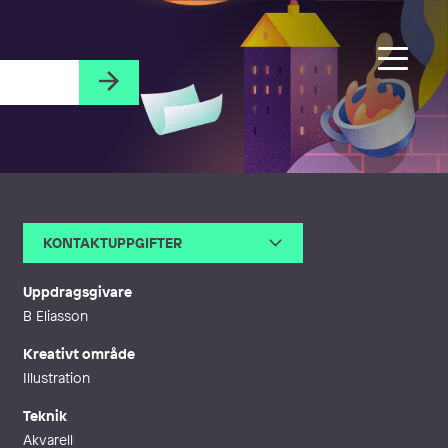
KONTAKTUPPGIFTER
E-post
safflekonst@telia.com
Webb
http://www.laolsson.se/index.h
Uppdragsgivare
tml
B Eliasson
Kreativt område
Illustration
Teknik
Akvarell