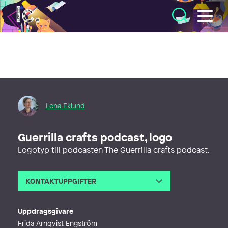
Illustratörcentrum
Lena Eklund
Guerrilla crafts podcast, logo
Logotyp till podcasten The Guerrilla crafts podcast.
KONTAKTUPPGIFTER
E-post
lena@kolofon.se
Webb
http://www.kolofon.se
Uppdragsgivare
Frida Arnqvist Engström