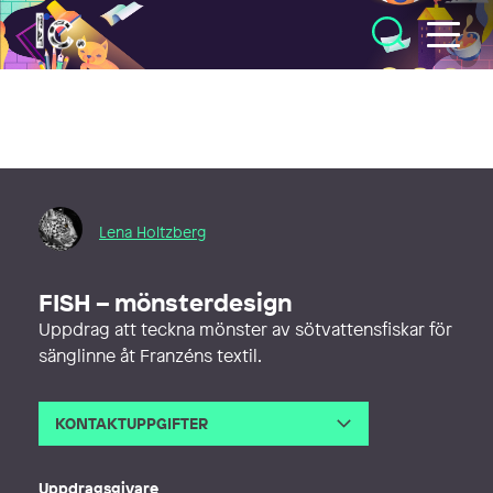
Illustratörcentrum
Lena Holtzberg
FISH – mönsterdesign
Uppdrag att teckna mönster av sötvattensfiskar för
sänglinne åt Franzéns textil.
KONTAKTUPPGIFTER
E-post
lalena68@outlook.com
Uppdragsgivare