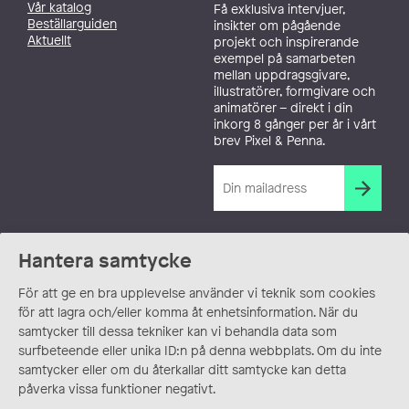
Vår katalog
Få exklusiva intervjuer,
Beställarguiden
insikter om pågående
Aktuellt
projekt och inspirerande
exempel på samarbeten
mellan uppdragsgivare,
illustratörer, formgivare och
animatörer – direkt i din
inkorg 8 gånger per år i vårt
brev Pixel & Penna.
Hantera samtycke
För att ge en bra upplevelse använder vi teknik som cookies
för att lagra och/eller komma åt enhetsinformation. När du
samtycker till dessa tekniker kan vi behandla data som
surfbeteende eller unika ID:n på denna webbplats. Om du inte
samtycker eller om du återkallar ditt samtycke kan detta
påverka vissa funktioner negativt.