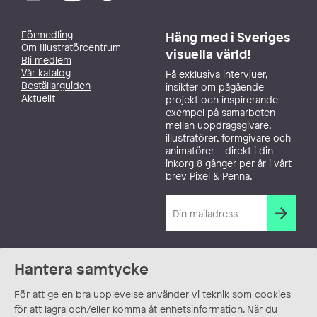
Förmedling
Häng med i Sveriges
Om Illustratörcentrum
visuella värld!
Bli medlem
Vår katalog
Få exklusiva intervjuer,
Beställarguiden
insikter om pågående
Aktuellt
projekt och inspirerande
exempel på samarbeten
mellan uppdragsgivare,
illustratörer, formgivare och
animatörer – direkt i din
inkorg 8 gånger per år i vårt
brev Pixel & Penna.
Hantera samtycke
För att ge en bra upplevelse använder vi teknik som cookies
för att lagra och/eller komma åt enhetsinformation. När du