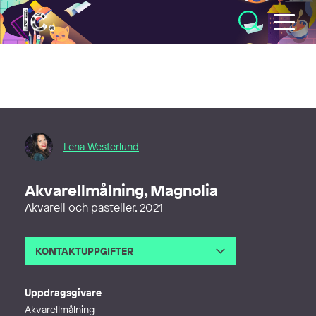
Illustratörcentrum
Lena Westerlund
Akvarellmålning, Magnolia
Akvarell och pasteller, 2021
KONTAKTUPPGIFTER
E-post
info@lena-westerlund.com
Webb
http://lena-westerlund.com
Uppdragsgivare
Akvarellmålning