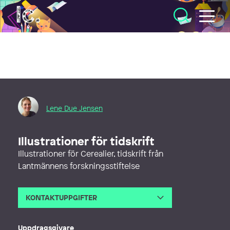
Illustratörcentrum
Lene Due Jensen
Illustrationer för tidskrift
Illustrationer för Cerealier, tidskrift från
Lantmännens forskningsstiftelse
KONTAKTUPPGIFTER
E-post
leneduejensen@gmail.com
Webb
http://leneduejensen.com
Uppdragsgivare