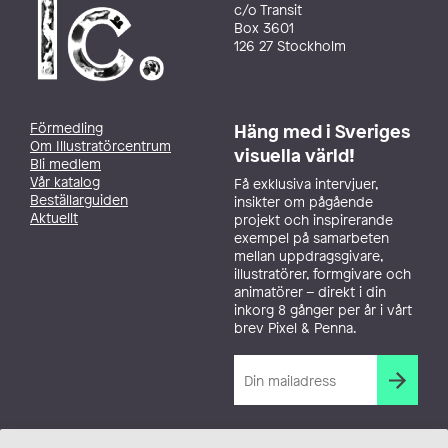
c/o Transit
Box 3601
126 27 Stockholm
Förmedling
Häng med i Sveriges
Om Illustratörcentrum
visuella värld!
Bli medlem
Vår katalog
Få exklusiva intervjuer,
Beställarguiden
insikter om pågående
Aktuellt
projekt och inspirerande
exempel på samarbeten
mellan uppdragsgivare,
illustratörer, formgivare och
animatörer – direkt i din
inkorg 8 gånger per år i vårt
brev Pixel & Penna.