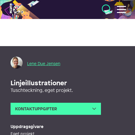
Illustratörcentrum
Lene Due Jensen
Linjeillustrationer
Tuschteckning, eget projekt.
KONTAKTUPPGIFTER
E-post
leneduejensen@gmail.com
Webb
http://leneduejensen.com
Uppdragsgivare
Eget projekt