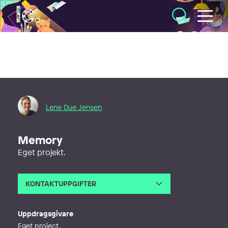
Illustratörcentrum
Lene Due Jensen
Memory
Eget projekt.
KONTAKTUPPGIFTER
E-post
leneduejensen@gmail.com
Webb
http://leneduejensen.com
Uppdragsgivare
Eget project.