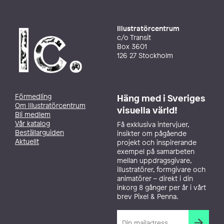
Illustratörcentrum
c/o Transit
Box 3601
126 27 Stockholm
Förmedling
Häng med i Sveriges
Om Illustratörcentrum
visuella värld!
Bli medlem
Vår katalog
Få exklusiva intervjuer,
Beställarguiden
insikter om pågående
Aktuellt
projekt och inspirerande
exempel på samarbeten
mellan uppdragsgivare,
illustratörer, formgivare och
animatörer – direkt i din
inkorg 8 gånger per år i vårt
brev Pixel & Penna.