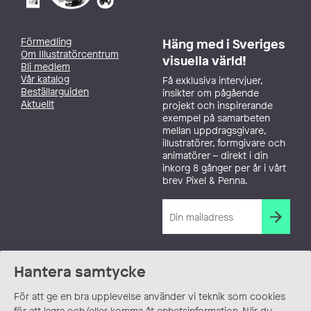
Förmedling
Häng med i Sveriges
Om Illustratörcentrum
visuella värld!
Bli medlem
Vår katalog
Få exklusiva intervjuer,
Beställarguiden
insikter om pågående
Aktuellt
projekt och inspirerande
exempel på samarbeten
mellan uppdragsgivare,
illustratörer, formgivare och
animatörer – direkt i din
inkorg 8 gånger per år i vårt
brev Pixel & Penna.
Hantera samtycke
För att ge en bra upplevelse använder vi teknik som cookies
för att lagra och/eller komma åt enhetsinformation. När du