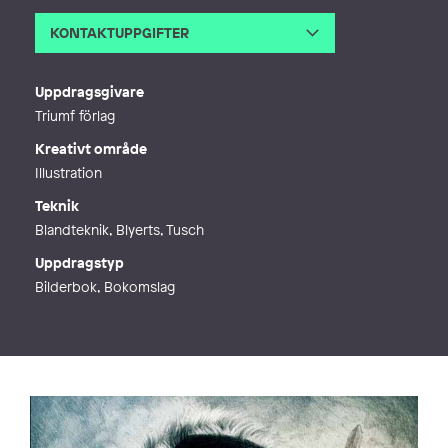
KONTAKTUPPGIFTER
E-post
lina.blixt@gmail.com
Webb
https://linablixt.wixsite.com/portfol
Uppdragsgivare
io
Triumf förlag
Kreativt område
Illustration
Teknik
Blandteknik, Blyerts, Tusch
Uppdragstyp
Bilderbok, Bokomslag