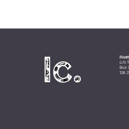
Illu
c/o T
Box 
126 