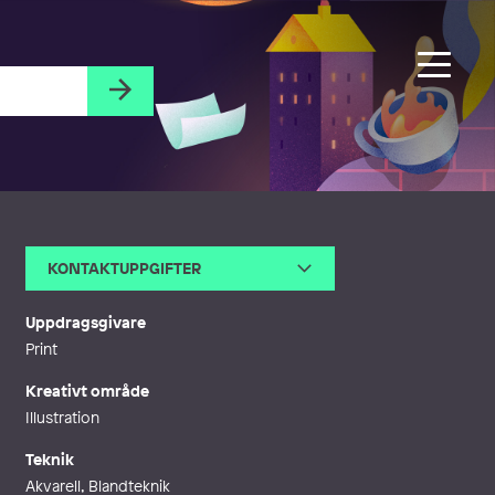
KONTAKTUPPGIFTER
E-post
lina.m.sandquist@gmail.com
Uppdragsgivare
Print
Kreativt område
Illustration
Teknik
Akvarell, Blandteknik