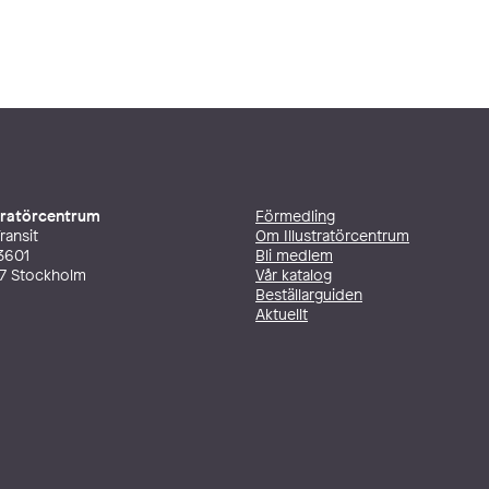
stratörcentrum
Förmedling
ransit
Om Illustratörcentrum
3601
Bli medlem
27 Stockholm
Vår katalog
Beställarguiden
Aktuellt