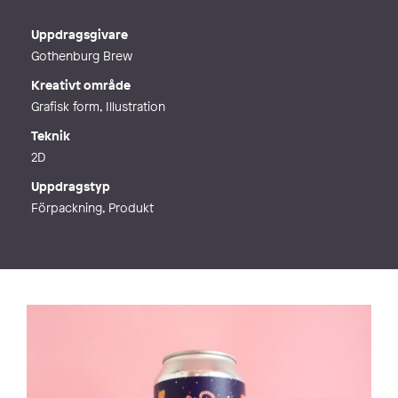
E-post
hello@linaschnaufer.com
Telefon
Uppdragsgivare
Webb
http://www.linaschnaufer.com
Gothenburg Brew
Kreativt område
Grafisk form, Illustration
Teknik
2D
Uppdragstyp
Förpackning, Produkt