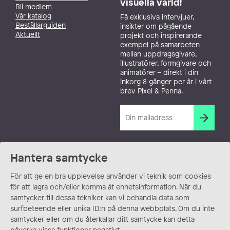
visuella värld!
Bli medlem
Vår katalog
Få exklusiva intervjuer,
Beställarguiden
insikter om pågående
Aktuellt
projekt och inspirerande
exempel på samarbeten
mellan uppdragsgivare,
illustratörer, formgivare och
animatörer – direkt i din
inkorg 8 gånger per år i vårt
brev Pixel & Penna.
Hantera samtycke
För att ge en bra upplevelse använder vi teknik som cookies
för att lagra och/eller komma åt enhetsinformation. När du
samtycker till dessa tekniker kan vi behandla data som
surfbeteende eller unika ID:n på denna webbplats. Om du inte
samtycker eller om du återkallar ditt samtycke kan detta
påverka vissa funktioner negativt.