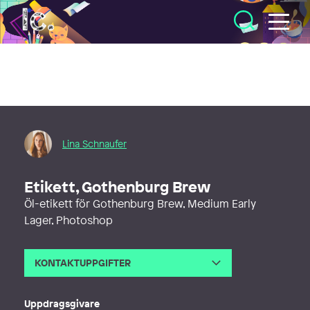
Illustratörcentrum
Lina Schnaufer
Etikett, Gothenburg Brew
Öl-etikett för Gothenburg Brew, Medium Early
Lager, Photoshop
KONTAKTUPPGIFTER
E-post
hello@linaschnaufer.com
Telefon
Uppdragsgivare
Webb
http://www.linaschnaufer.com