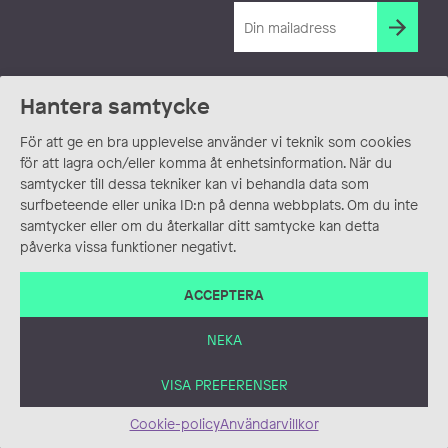
Hantera samtycke
För att ge en bra upplevelse använder vi teknik som cookies
för att lagra och/eller komma åt enhetsinformation. När du
samtycker till dessa tekniker kan vi behandla data som
surfbeteende eller unika ID:n på denna webbplats. Om du inte
samtycker eller om du återkallar ditt samtycke kan detta
påverka vissa funktioner negativt.
ACCEPTERA
NEKA
VISA PREFERENSER
Cookie-policy
Användarvillkor
ANVÄNDARVILLKOR