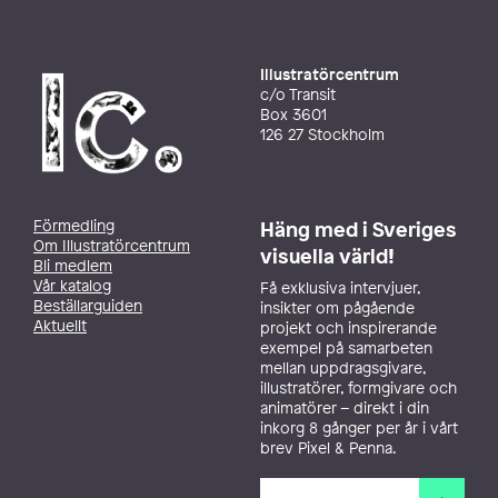
Illustratörcentrum
c/o Transit
Box 3601
126 27 Stockholm
Förmedling
Häng med i Sveriges
Om Illustratörcentrum
visuella värld!
Bli medlem
Vår katalog
Få exklusiva intervjuer,
Beställarguiden
insikter om pågående
Aktuellt
projekt och inspirerande
exempel på samarbeten
mellan uppdragsgivare,
illustratörer, formgivare och
animatörer – direkt i din
inkorg 8 gånger per år i vårt
brev Pixel & Penna.