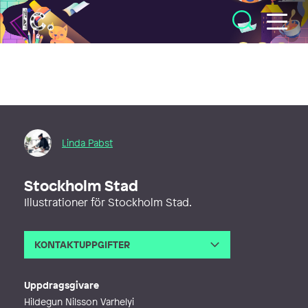
Illustratörcentrum
Linda Pabst
Stockholm Stad
Illustrationer för Stockholm Stad.
KONTAKTUPPGIFTER
E-post
linda@pabst.se
Webb
http://www.lindapabst.se
Uppdragsgivare
Hildegun Nilsson Varhelyi