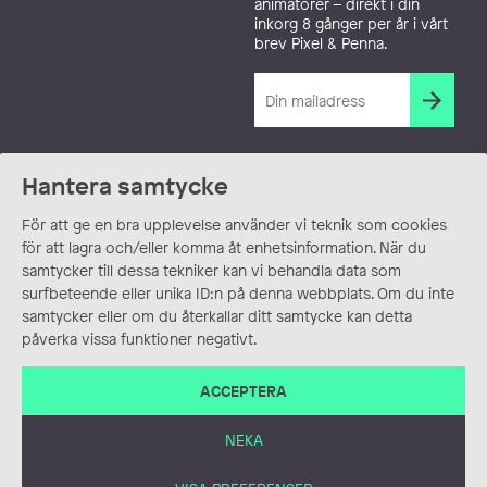
animatörer – direkt i din
inkorg 8 gånger per år i vårt
brev Pixel & Penna.
Hantera samtycke
För att ge en bra upplevelse använder vi teknik som cookies
för att lagra och/eller komma åt enhetsinformation. När du
samtycker till dessa tekniker kan vi behandla data som
surfbeteende eller unika ID:n på denna webbplats. Om du inte
samtycker eller om du återkallar ditt samtycke kan detta
påverka vissa funktioner negativt.
ACCEPTERA
NEKA