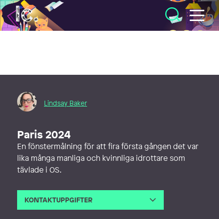
Illustratörcentrum
Lindsay Baker
Paris 2024
En fönstermålning för att fira första gången det var
lika många manliga och kvinnliga idrottare som
tävlade i OS.
KONTAKTUPPGIFTER
E-post
lindsaybakerart@gmail.com