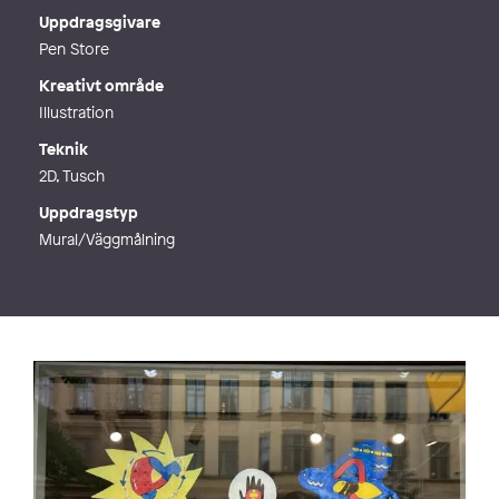
Webb
https://www.lindsaybakerdrawsstuf
Uppdragsgivare
f.com/
Pen Store
Kreativt område
Illustration
Teknik
2D, Tusch
Uppdragstyp
Mural/Väggmålning