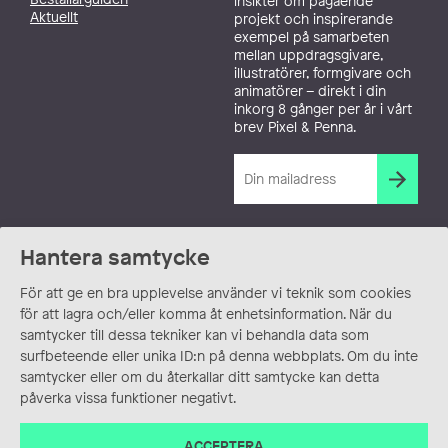
insikter om pågående
Aktuellt
projekt och inspirerande
exempel på samarbeten
mellan uppdragsgivare,
illustratörer, formgivare och
animatörer – direkt i din
inkorg 8 gånger per år i vårt
brev Pixel & Penna.
Hantera samtycke
För att ge en bra upplevelse använder vi teknik som cookies
för att lagra och/eller komma åt enhetsinformation. När du
samtycker till dessa tekniker kan vi behandla data som
surfbeteende eller unika ID:n på denna webbplats. Om du inte
samtycker eller om du återkallar ditt samtycke kan detta
påverka vissa funktioner negativt.
ACCEPTERA