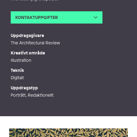
KONTAKTUPPGIFTER
E-post
linn@linnwarme.com
Webb
https://linnwarme.com
Uppdragsgivare
The Architectural Review
Kreativt område
Illustration
Teknik
Digitalt
Uppdragstyp
Porträtt, Redaktionellt