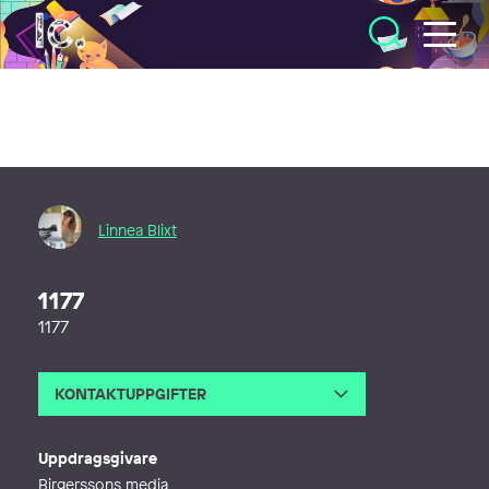
Illustratörcentrum
Linnea Blixt
1177
1177
KONTAKTUPPGIFTER
E-post
bylinnea@gmail.com
Webb
http://www.linneablixt.com
Uppdragsgivare
Birgerssons media