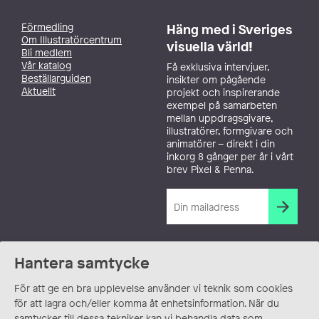
Förmedling
Häng med i Sveriges
Om Illustratörcentrum
visuella värld!
Bli medlem
Vår katalog
Få exklusiva intervjuer,
Beställarguiden
insikter om pågående
Aktuellt
projekt och inspirerande
exempel på samarbeten
mellan uppdragsgivare,
illustratörer, formgivare och
animatörer – direkt i din
inkorg 8 gånger per år i vårt
brev Pixel & Penna.
Hantera samtycke
För att ge en bra upplevelse använder vi teknik som cookies
för att lagra och/eller komma åt enhetsinformation. När du
samtycker till dessa tekniker kan vi behandla data som