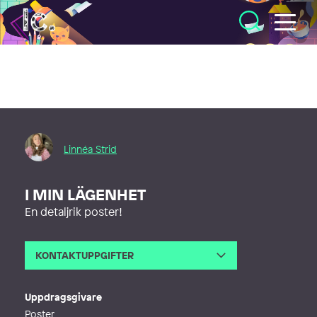
Illustratörcentrum
Linnéa Strid
I MIN LÄGENHET
En detaljrik poster!
KONTAKTUPPGIFTER
E-post
linneaam.strid@gmail.com
Webb
https://linneastrid.myportfolio.com
Uppdragsgivare
Poster