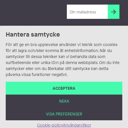
Hantera samtycke
För att ge en bra upplevelse använder vi teknik som cookies
för att lagra och/eller komma åt enhetsinformation. När du
samtycker till dessa tekniker kan vi behandla data som
surfbeteende eller unika ID:n på denna webbplats. Om du inte
samtycker eller om du återkallar ditt samtycke kan detta
påverka vissa funktioner negativt.
ACCEPTERA
NEKA
VISA PREFERENSER
Cookie-policy
Användarvillkor
ANVÄNDARVILLKOR