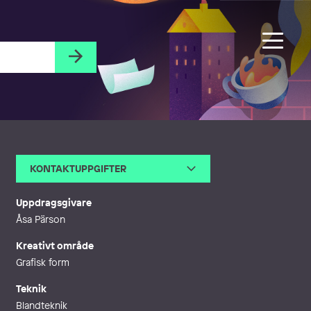
KONTAKTUPPGIFTER
E-post
lisa@lisarydell.com
Webb
http://www.lisarydell.com
Uppdragsgivare
Åsa Pärson
Kreativt område
Grafisk form
Teknik
Blandteknik