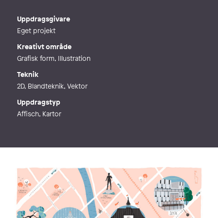
E-post
lotta@lona.se
Webb
http://www.lona.se
Uppdragsgivare
Eget projekt
Kreativt område
Grafisk form, Illustration
Teknik
2D, Blandteknik, Vektor
Uppdragstyp
Affisch, Kartor