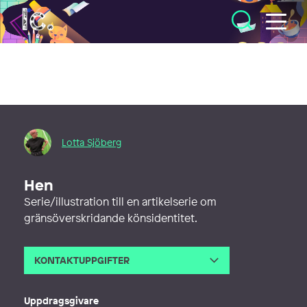
Illustratörcentrum
Lotta Sjöberg
Hen
Serie/illustration till en artikelserie om
gränsöverskridande könsidentitet.
KONTAKTUPPGIFTER
E-post
lotta@lottasjoberg.com
Webb
http://www.lottasjoberg.com
Uppdragsgivare