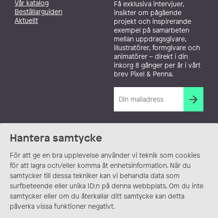
Vår katalog
Få exklusiva intervjuer,
Beställarguiden
insikter om pågående
Aktuellt
projekt och inspirerande
exempel på samarbeten
mellan uppdragsgivare,
illustratörer, formgivare och
animatörer – direkt i din
inkorg 8 gånger per år i vårt
brev Pixel & Penna.
Hantera samtycke
För att ge en bra upplevelse använder vi teknik som cookies
för att lagra och/eller komma åt enhetsinformation. När du
samtycker till dessa tekniker kan vi behandla data som
surfbeteende eller unika ID:n på denna webbplats. Om du inte
samtycker eller om du återkallar ditt samtycke kan detta
påverka vissa funktioner negativt.