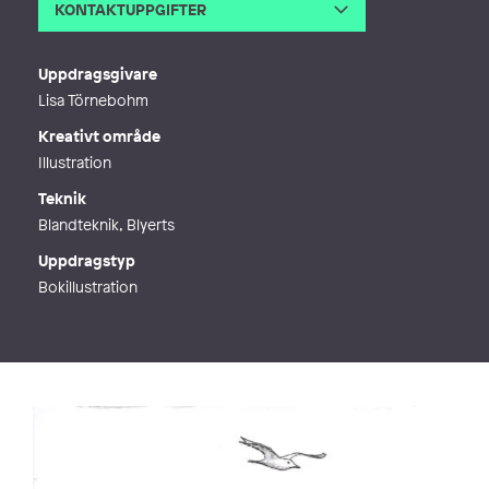
KONTAKTUPPGIFTER
E-post
louiselindow@hotmail.com
Webb
http://www.illuchi.com
Uppdragsgivare
Lisa Törnebohm
Kreativt område
Illustration
Teknik
Blandteknik, Blyerts
Uppdragstyp
Bokillustration