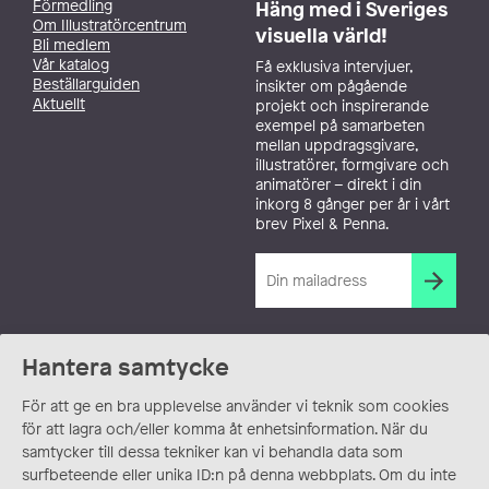
Förmedling
Häng med i Sveriges
Om Illustratörcentrum
visuella värld!
Bli medlem
Vår katalog
Få exklusiva intervjuer,
Beställarguiden
insikter om pågående
Aktuellt
projekt och inspirerande
exempel på samarbeten
mellan uppdragsgivare,
illustratörer, formgivare och
animatörer – direkt i din
inkorg 8 gånger per år i vårt
brev Pixel & Penna.
Hantera samtycke
För att ge en bra upplevelse använder vi teknik som cookies
för att lagra och/eller komma åt enhetsinformation. När du
samtycker till dessa tekniker kan vi behandla data som
surfbeteende eller unika ID:n på denna webbplats. Om du inte