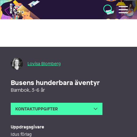
Illustratörcentrum
Lovisa Blomberg
Busens hunderbara äventyr
Barnbok, 3-6 år
KONTAKTUPPGIFTER
E-post
info@lovisablomberg.se
Webb
http://www.lovisablomberg.se
Uppdragsgivare
Idus förlag