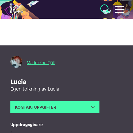
Illustratörcentrum
Madeleine Fjäll
Lucia
Egen tolkning av Lucia
KONTAKTUPPGIFTER
E-post
madeleinefjallart@gmail.com
Webb
https://www.madeleinefjall.com/
Uppdragsgivare
-