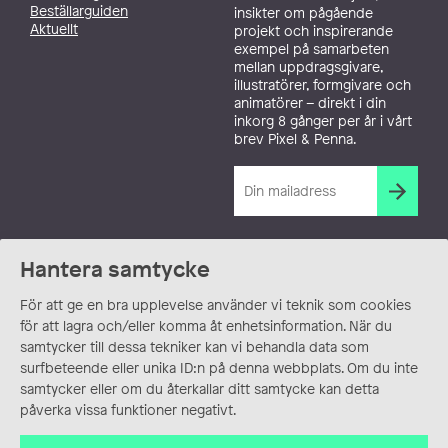
Beställarguiden
insikter om pågående
Aktuellt
projekt och inspirerande
exempel på samarbeten
mellan uppdragsgivare,
illustratörer, formgivare och
animatörer – direkt i din
inkorg 8 gånger per år i vårt
brev Pixel & Penna.
Hantera samtycke
För att ge en bra upplevelse använder vi teknik som cookies
för att lagra och/eller komma åt enhetsinformation. När du
samtycker till dessa tekniker kan vi behandla data som
surfbeteende eller unika ID:n på denna webbplats. Om du inte
samtycker eller om du återkallar ditt samtycke kan detta
påverka vissa funktioner negativt.