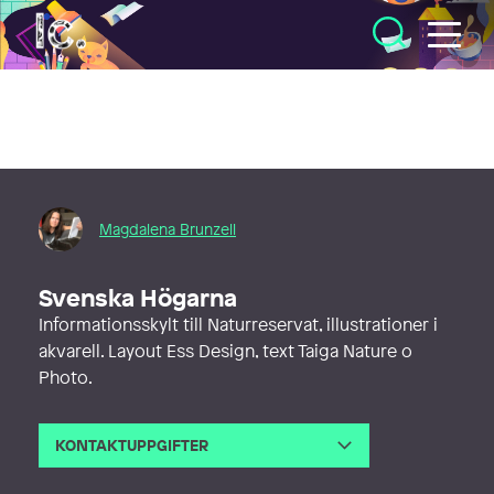
Illustratörcentrum
Magdalena Brunzell
Svenska Högarna
Informationsskylt till Naturreservat, illustrationer i
akvarell. Layout Ess Design, text Taiga Nature o
Photo.
KONTAKTUPPGIFTER
E-post
brunzell.magdalena@gmail.com