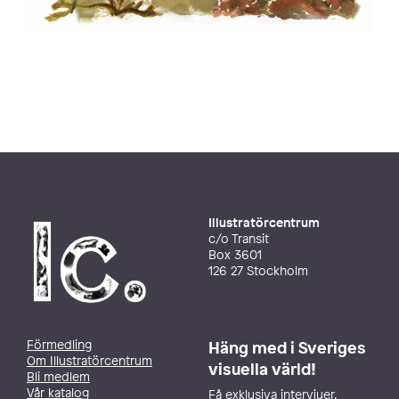
Illustratörcentrum
c/o Transit
Box 3601
126 27 Stockholm
Förmedling
Häng med i Sveriges
Om Illustratörcentrum
visuella värld!
Bli medlem
Vår katalog
Få exklusiva intervjuer,