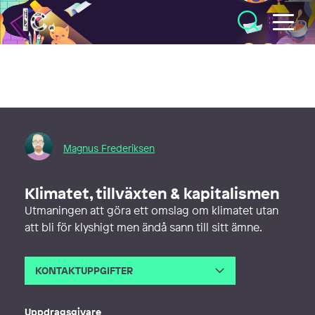
Illustratörcentrum
Magnus Frederiksen
Klimatet, tillväxten & kapitalismen
Utmaningen att göra ett omslag om klimatet utan
att bli för klyshigt men ändå sann till sitt ämne.
KONTAKTUPPGIFTER
E-post
magnus@glafisk.se
Webb
http://www.glafisk.se
Uppdragsgivare