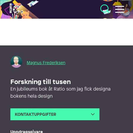
Illustratörcentrum
Magnus Frederiksen
Forskning till tusen
En jubileums bok åt Ratio som jag fick designa
bokens hela design
KONTAKTUPPGIFTER
E-post
magnus@glafisk.se
Webb
http://www.glafisk.se
Uppdragsgivare