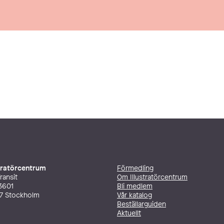
stratörcentrum
Förmedling
ransit
Om Illustratörcentrum
3601
Bli medlem
27 Stockholm
Vår katalog
Beställarguiden
Aktuellt