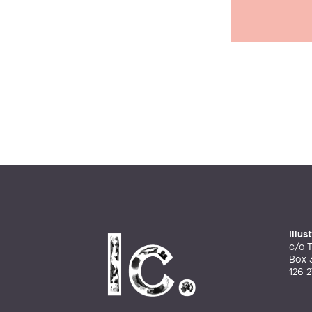
Illu
c/o T
Box 
126 