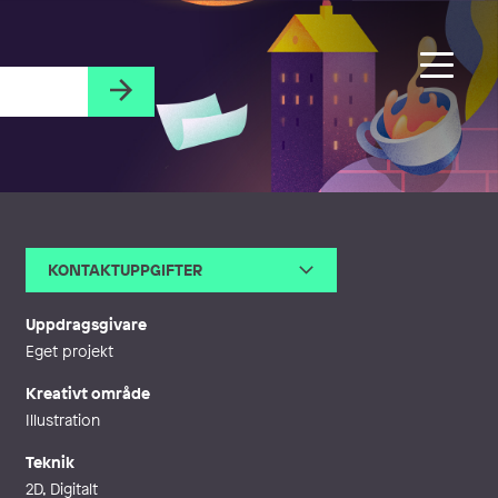
KONTAKTUPPGIFTER
E-post
maja.bjurman@me.com
Webb
http://majabjurman.com
Uppdragsgivare
Eget projekt
Kreativt område
Illustration
Teknik
2D, Digitalt