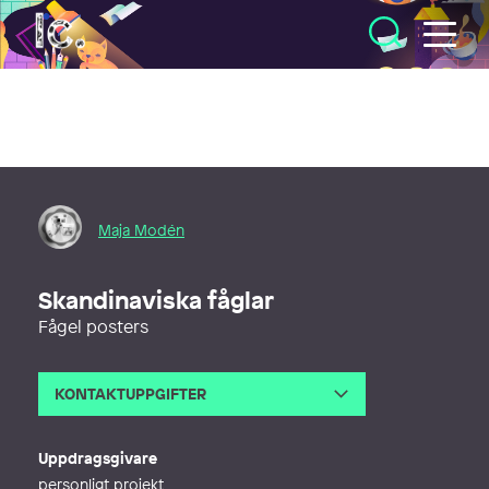
Illustratörcentrum
Maja Modén
Skandinaviska fåglar
Fågel posters
KONTAKTUPPGIFTER
E-post
maja@moden.se
Webb
http://majamoden.com
Uppdragsgivare
personligt projekt