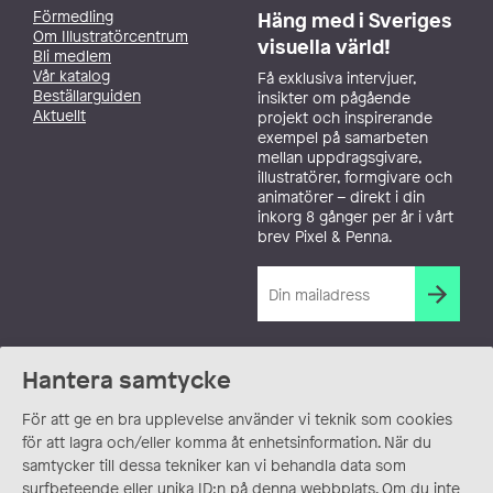
Förmedling
Häng med i Sveriges
Om Illustratörcentrum
visuella värld!
Bli medlem
Vår katalog
Få exklusiva intervjuer,
Beställarguiden
insikter om pågående
Aktuellt
projekt och inspirerande
exempel på samarbeten
mellan uppdragsgivare,
illustratörer, formgivare och
animatörer – direkt i din
inkorg 8 gånger per år i vårt
brev Pixel & Penna.
Hantera samtycke
För att ge en bra upplevelse använder vi teknik som cookies
för att lagra och/eller komma åt enhetsinformation. När du
samtycker till dessa tekniker kan vi behandla data som
surfbeteende eller unika ID:n på denna webbplats. Om du inte