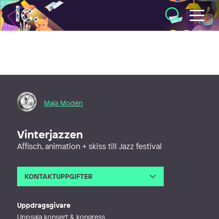
Illustratörcentrum
Maja Modén
Vinterjazzen
Affisch, animation + skiss till Jazz festival
KONTAKTUPPGIFTER
E-post
maja@moden.se
Webb
http://majamoden.com
Uppdragsgivare
Uppsala konsert & kongress