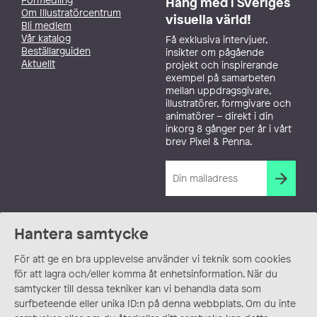
Häng med i Sveriges
Om Illustratörcentrum
visuella värld!
Bli medlem
Vår katalog
Få exklusiva intervjuer,
Beställarguiden
insikter om pågående
Aktuellt
projekt och inspirerande
exempel på samarbeten
mellan uppdragsgivare,
illustratörer, formgivare och
animatörer – direkt i din
inkorg 8 gånger per år i vårt
brev Pixel & Penna.
Hantera samtycke
För att ge en bra upplevelse använder vi teknik som cookies
för att lagra och/eller komma åt enhetsinformation. När du
samtycker till dessa tekniker kan vi behandla data som
surfbeteende eller unika ID:n på denna webbplats. Om du inte