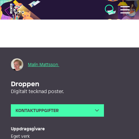
Illustratörcentrum
Malin Mattsson
Droppen
Digitalt tecknad poster.
KONTAKTUPPGIFTER
E-post
malinmailen@gmail.com
Uppdragsgivare
Eget verk