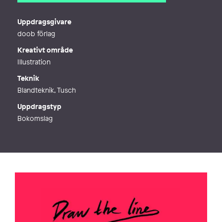
E-post
malinbiller@gmail.com
Telefon
Uppdragsgivare
Webb
http://www.malinbiller.com
doob förlag
Kreativt område
Illustration
Teknik
Blandteknik, Tusch
Uppdragstyp
Bokomslag