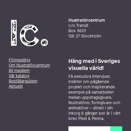
Illustratörcentrum
c/o Transit
Box 3601
126 27 Stockholm
Förmedling
Häng med i Sveriges
Om Illustratörcentrum
visuella värld!
Bli medlem
Vår katalog
Få exklusiva intervjuer,
Beställarguiden
insikter om pågående
Aktuellt
projekt och inspirerande
exempel på samarbeten
mellan uppdragsgivare,
illustratörer, formgivare och
animatörer – direkt i din
inkorg 8 gånger per år i vårt
brev Pixel & Penna.