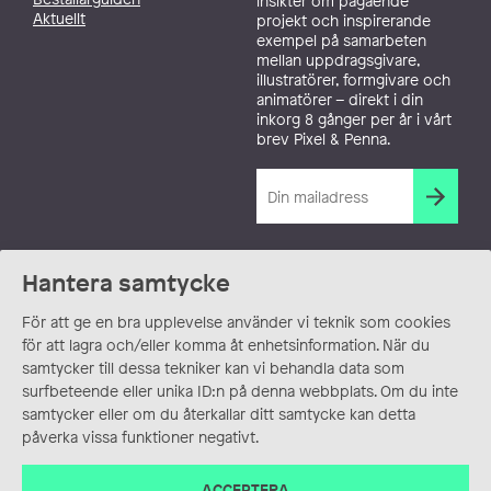
insikter om pågående
Aktuellt
projekt och inspirerande
exempel på samarbeten
mellan uppdragsgivare,
illustratörer, formgivare och
animatörer – direkt i din
inkorg 8 gånger per år i vårt
brev Pixel & Penna.
Hantera samtycke
För att ge en bra upplevelse använder vi teknik som cookies
för att lagra och/eller komma åt enhetsinformation. När du
samtycker till dessa tekniker kan vi behandla data som
surfbeteende eller unika ID:n på denna webbplats. Om du inte
samtycker eller om du återkallar ditt samtycke kan detta
påverka vissa funktioner negativt.
ACCEPTERA