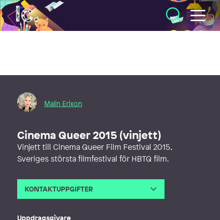
Illustratörcentrum
Malin Erixon
Cinema Queer 2015 (vinjett)
Vinjett till Cinema Queer Film Festival 2015,
Sveriges största filmfestival för HBTQ film.
KONTAKTUPPGIFTER
E-post
malin@ganzanderes.com
Webb
http://www.ganzanderes.com
Uppdragsgivare