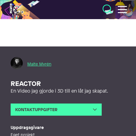
Illustratörcentrum
Malte Myrén
REACTOR
En Video jag gjorde i 3D till en låt jag skapat.
KONTAKTUPPGIFTER
E-post
malte.mp@hotmail.com
Telefon
Uppdragsgivare
Webb
https://maltemyren.com/
Eget projekt