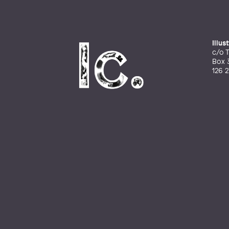
Illu
c/o T
Box 
126 