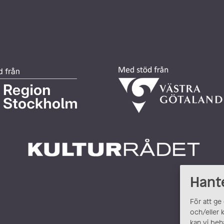
Hant
För att ge
och/eller 
kan vi beh