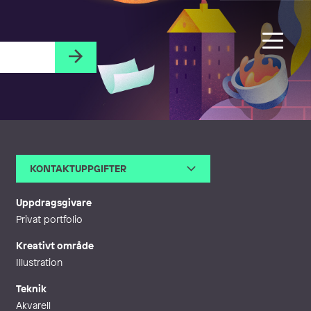
KONTAKTUPPGIFTER
E-post
maria.hellqvist@live.se
Webb
http://www.bokstavligtmalat.se
Uppdragsgivare
Privat portfolio
Kreativt område
Illustration
Teknik
Akvarell