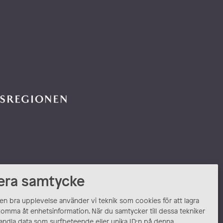
era samtycke
 en bra upplevelse använder vi teknik som cookies för att lagra
komma åt enhetsinformation. När du samtycker till dessa tekniker
andla data som surfbeteende eller unika ID:n på denna