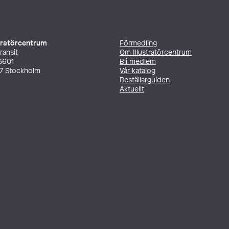
stratörcentrum
Förmedling
ransit
Om Illustratörcentrum
3601
Bli medlem
27 Stockholm
Vår katalog
Beställarguiden
Aktuellt