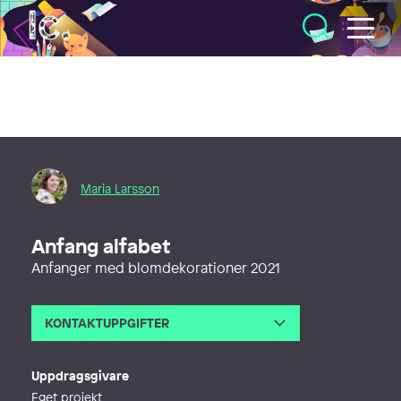
Illustratörcentrum
Maria Larsson
Anfang alfabet
Anfanger med blomdekorationer 2021
KONTAKTUPPGIFTER
E-post
maria@doillustration.com
Webb
https://doillustration.com/
Uppdragsgivare
Eget projekt