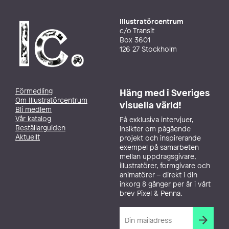
Illustratörcentrum
c/o Transit
Box 3601
126 27 Stockholm
Förmedling
Häng med i Sveriges
Om Illustratörcentrum
visuella värld!
Bli medlem
Vår katalog
Få exklusiva intervjuer,
Beställarguiden
insikter om pågående
Aktuellt
projekt och inspirerande
exempel på samarbeten
mellan uppdragsgivare,
illustratörer, formgivare och
animatörer – direkt i din
inkorg 8 gånger per år i vårt
brev Pixel & Penna.