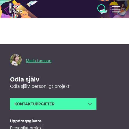
Illustratörcentrum
Maria Larsson
Odla själv
Odla själv, personligt projekt
KONTAKTUPPGIFTER
E-post
maria@doillustration.com
Webb
https://doillustration.com/
Uppdragsgivare
Personligt projekt