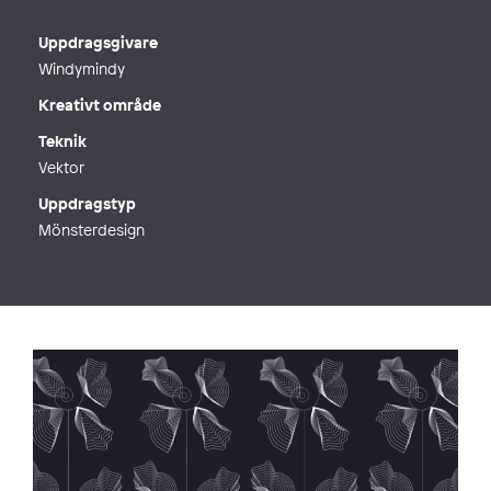
E-post
maria@skantzdesign.se
Webb
https://www.skantzdesign.se/portfo
Uppdragsgivare
lio/
Windymindy
Kreativt område
Teknik
Vektor
Uppdragstyp
Mönsterdesign