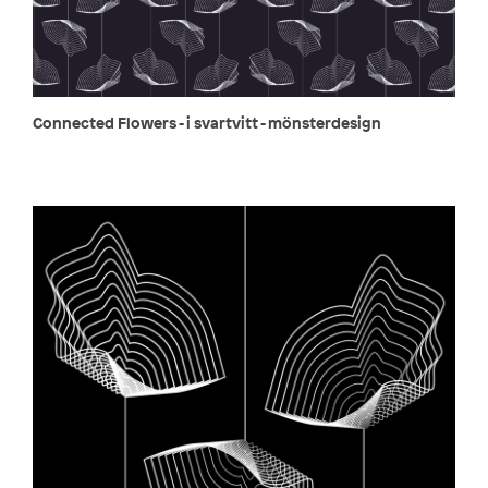
Connected Flowers - i svartvitt - mönsterdesign