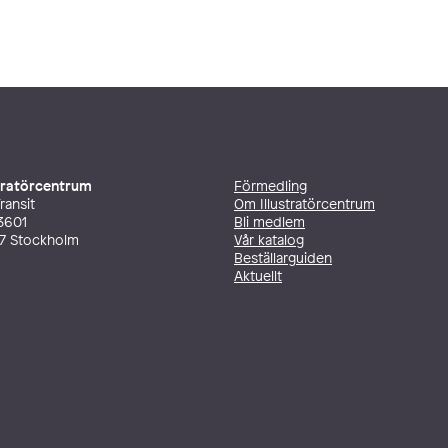
stratörcentrum
Förmedling
ransit
Om Illustratörcentrum
3601
Bli medlem
27 Stockholm
Vår katalog
Beställarguiden
Aktuellt