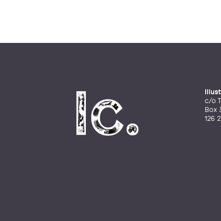
Illu
c/o T
Box 
126 