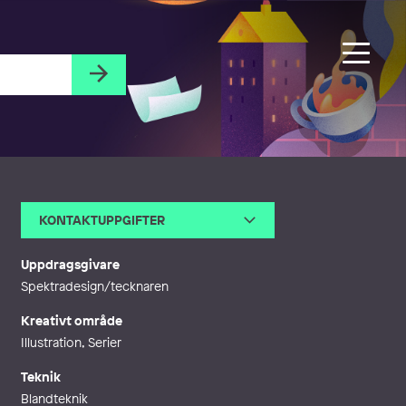
KONTAKTUPPGIFTER
E-post
marja.nyberg@gmail.com
Webb
http://www.marjaproductions.s
Uppdragsgivare
e
Spektradesign/tecknaren
Kreativt område
Illustration, Serier
Teknik
Blandteknik